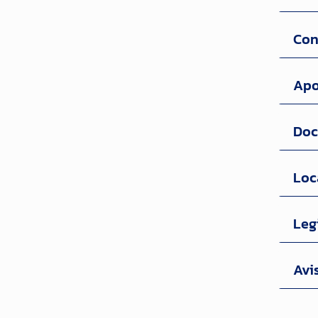
Con
Apo
Doc
Loc
Leg
Avi