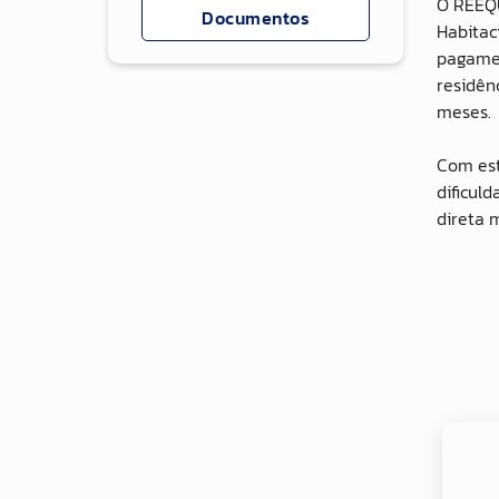
O REEQU
Documentos
Habitac
pagamen
residên
meses.
Com est
dificul
direta 