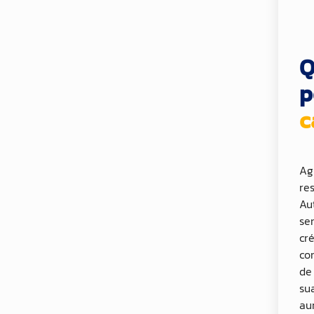
Q
p
c
Ag
re
Au
se
cr
co
de
su
au