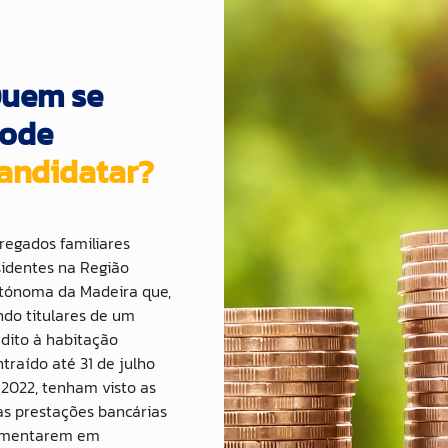
uem se
ode
andidatar?
regados familiares
sidentes na Região
tónoma da Madeira que,
ndo titulares de um
édito à habitação
ntraído até 31 de julho
 2022, tenham visto as
as prestações bancárias
mentarem em