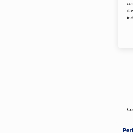
co
da
in
Co
Per