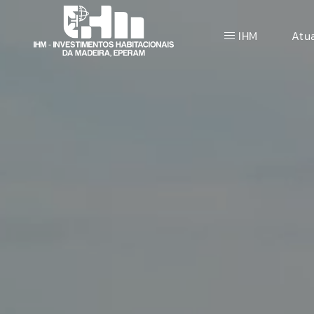
IHM
Atu